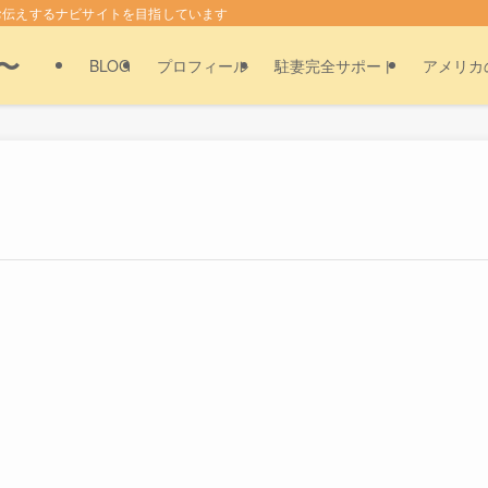
お伝えするナビサイトを目指しています
〜
BLOG
プロフィール
駐妻完全サポート
アメリカ